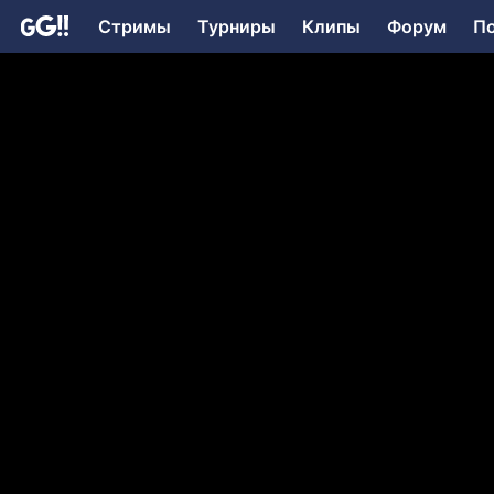
Стримы
Турниры
Клипы
Форум
П