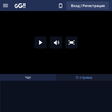
Вход / Регистрация
Чат
О стриме