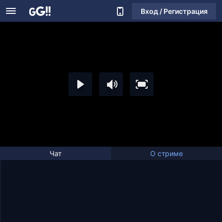
Вход / Регистрация
Чат
О стриме