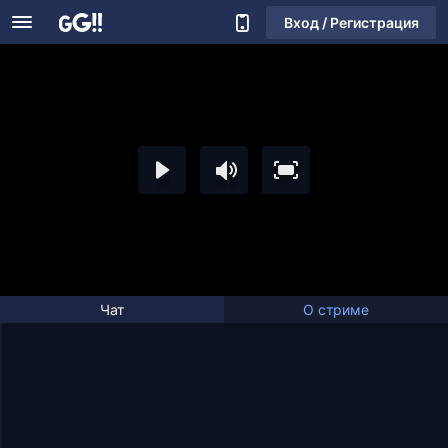
Вход / Регистрация
Чат
О стриме