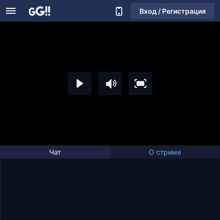
Вход / Регистрация
Чат
О стриме