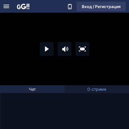
Вход / Регистрация
Чат
О стриме