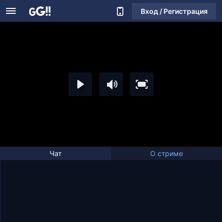
Вход / Регистрация
Чат
О стриме