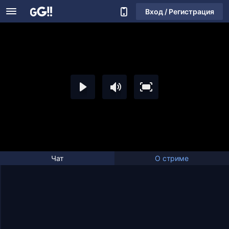
Вход / Регистрация
Чат
О стриме