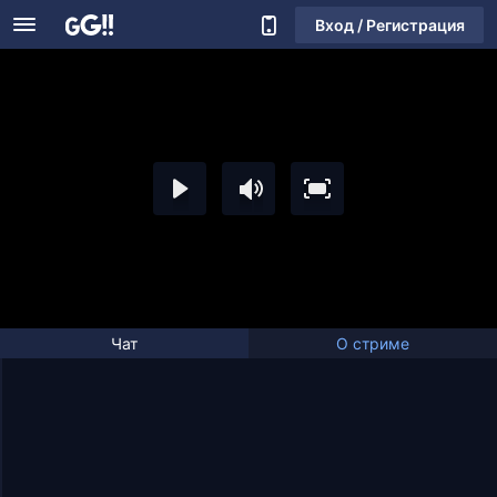
Вход / Регистрация
Чат
О стриме