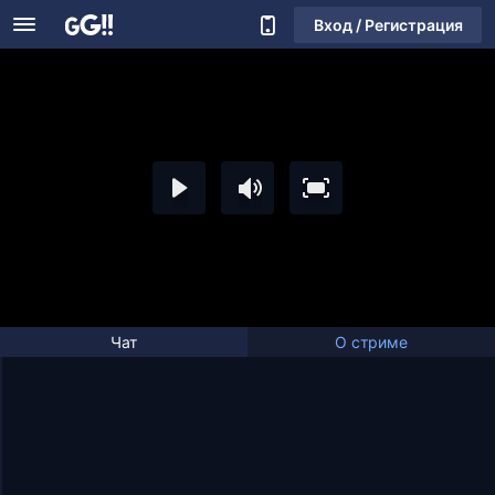
Вход / Регистрация
Чат
О стриме