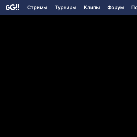
Стримы
Турниры
Клипы
Форум
П