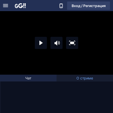
Вход / Регистрация
Чат
О стриме