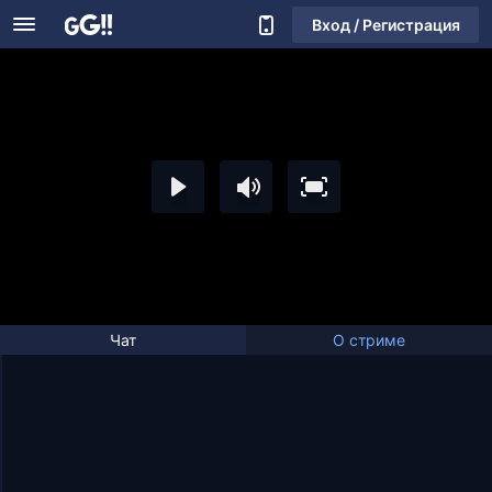
Вход / Регистрация
Чат
О стриме