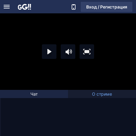
Вход / Регистрация
Чат
О стриме