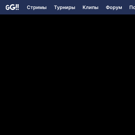
Стримы
Турниры
Клипы
Форум
П