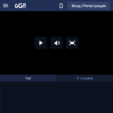
Вход / Регистрация
Чат
О стриме