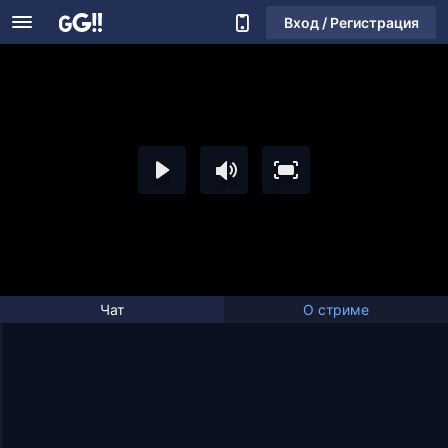
Вход / Регистрация
Чат
О стриме