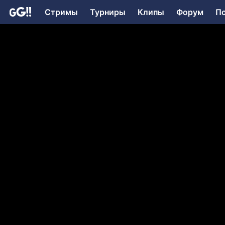
Стримы
Турниры
Клипы
Форум
П