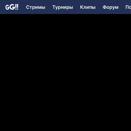
Стримы
Турниры
Клипы
Форум
П