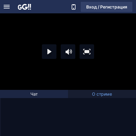
Вход / Регистрация
Чат
О стриме