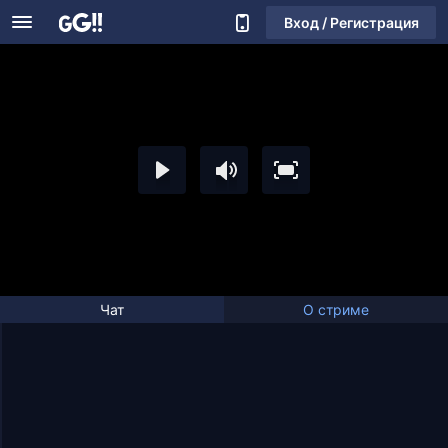
Вход / Регистрация
Чат
О стриме