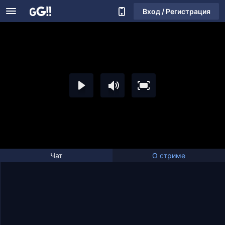
Вход / Регистрация
Чат
О стриме