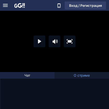
Вход / Регистрация
Чат
О стриме