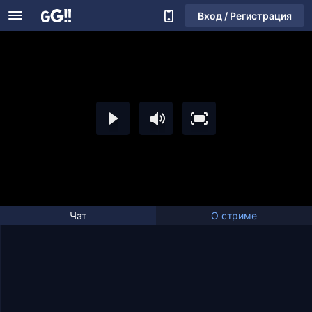
Вход / Регистрация
Чат
О стриме