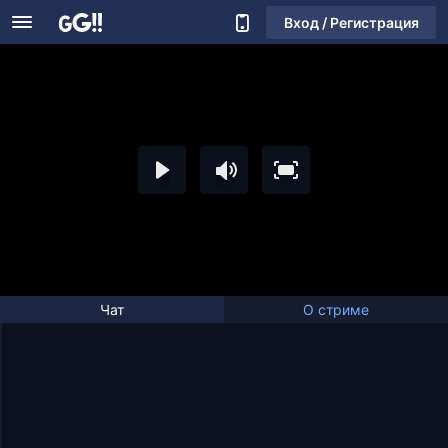
Вход / Регистрация
Чат
О стриме