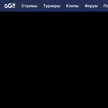
Стримы
Турниры
Клипы
Форум
П