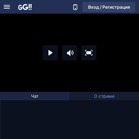
Вход / Регистрация
Чат
О стриме