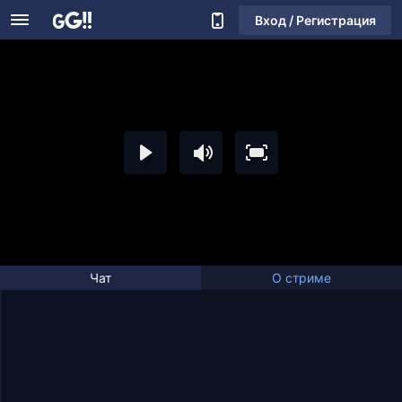
Вход / Регистрация
Чат
О стриме