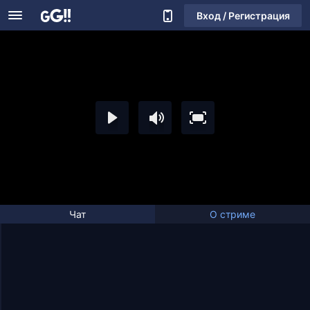
Вход / Регистрация
Чат
О стриме