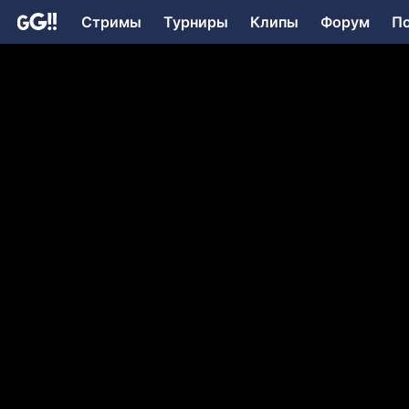
Стримы
Турниры
Клипы
Форум
П