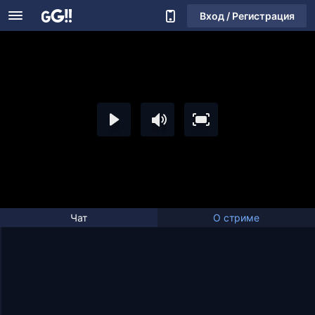
Вход / Регистрация
Чат
О стриме