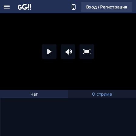
Вход / Регистрация
Чат
О стриме