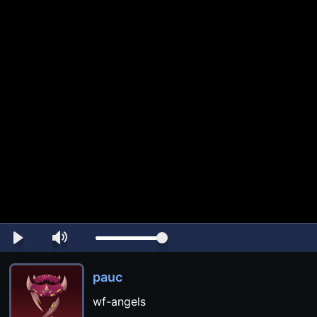
pauc
wf-angels