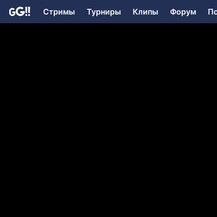
Стримы
Турниры
Клипы
Форум
П