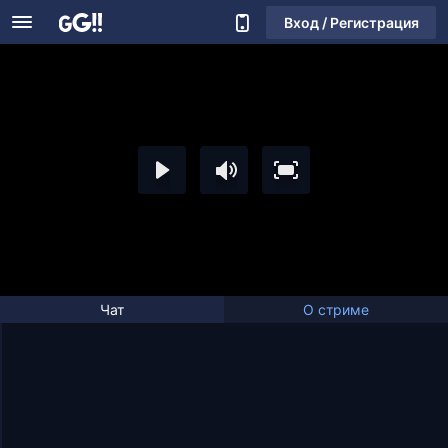
Вход / Регистрация
Чат
О стриме