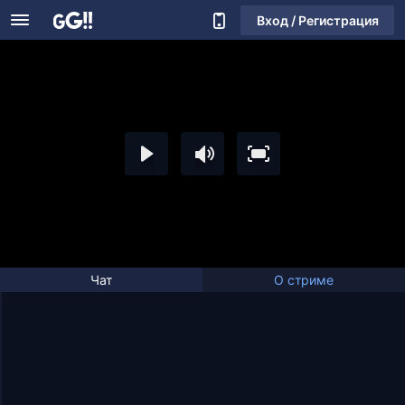
Вход / Регистрация
Чат
О стриме