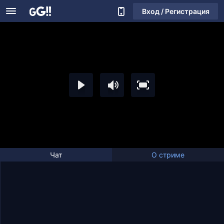
Вход / Регистрация
Чат
О стриме