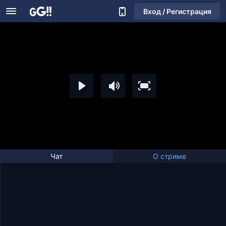
Вход / Регистрация
Чат
О стриме