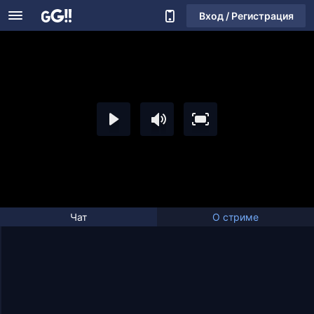
Вход / Регистрация
Чат
О стриме