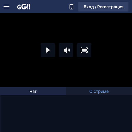
Вход / Регистрация
Чат
О стриме