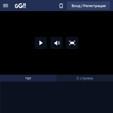
Вход / Регистрация
Чат
О стриме