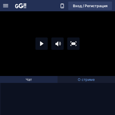
Вход / Регистрация
Чат
О стриме