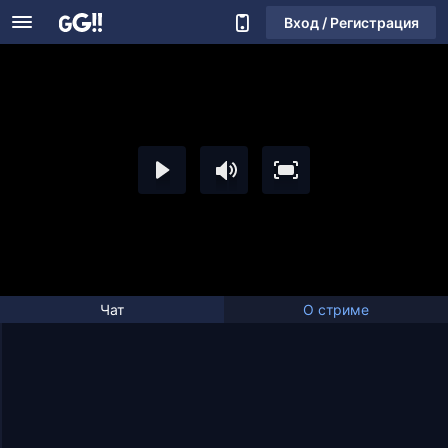
Вход / Регистрация
Чат
О стриме