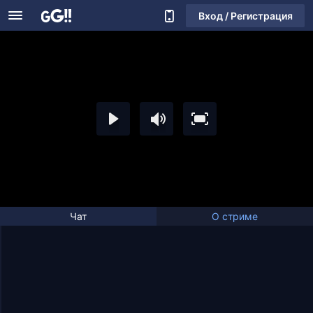
Вход / Регистрация
Чат
О стриме