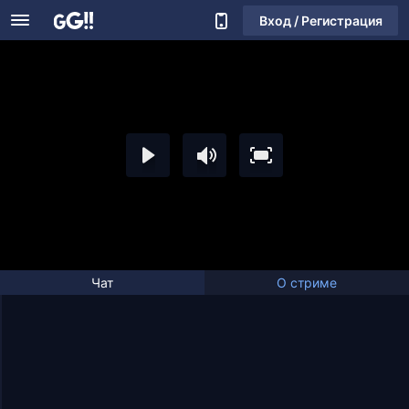
Вход / Регистрация
Чат
О стриме