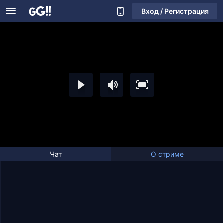
Вход / Регистрация
Чат
О стриме