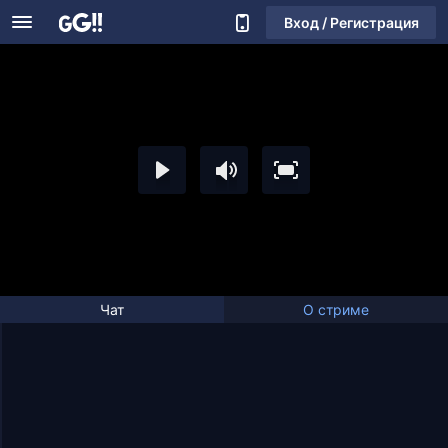
Вход / Регистрация
Чат
О стриме