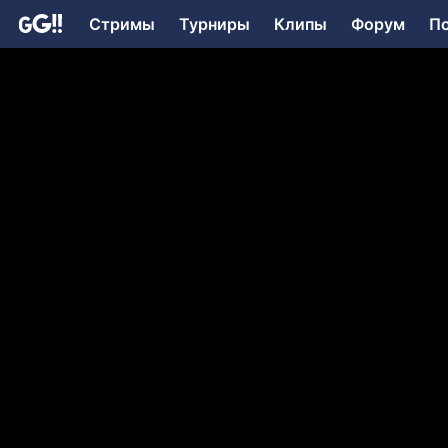
Стримы
Турниры
Клипы
Форум
П