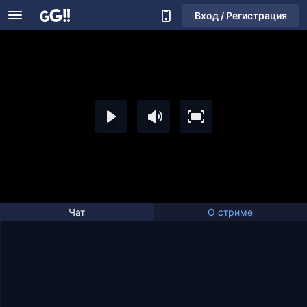
Вход / Регистрация
Чат
О стриме