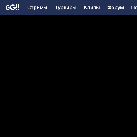
Стримы
Турниры
Клипы
Форум
П