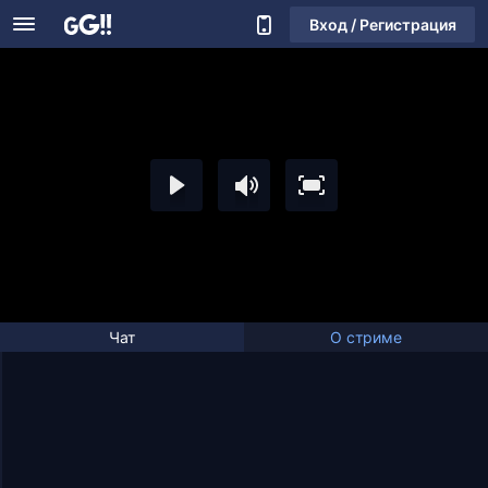
Вход / Регистрация
Чат
О стриме